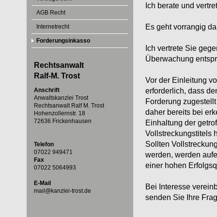
Ich berate und vertr
AGB Recht
Es geht vorrangig da
Internetrecht
Forderungsinkasso
Ich vertrete Sie ge
Überwachung entspr
Rechtsanwalt
Ralf-M. Trost
Vor der Einleitung 
erforderlich, dass de
Anschrift
Anwaltskanzlei Trost
Forderung zugestellt
Rechtsanwalt Ralf M. Trost
daher bereits bei er
Hohenzollernstr. 18
72636 Frickenhausen
Einhaltung der getr
Vollstreckungstitels h
Sollten Vollstrecku
Telefon
07022 949471
werden, werden auf
Fax
einer hohen Erfolgsq
07022 5064993
E-Mail
Bei Interesse verein
mail@kanzlei-trost.de
senden Sie Ihre Frag