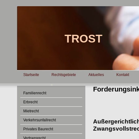
TROST An
Startseite
Rechtsgebiete
Aktuelles
Kontakt
Forderungsin
Familienrecht
Erbrecht
Mietrecht
Verkehrsunfallrecht
Außergerichtlic
Zwangsvollstre
Privates Baurecht
Vertragsrecht