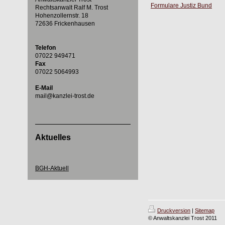
Formulare Justiz Bund
Rechtsanwalt Ralf M. Trost
Hohenzollernstr. 18
72636 Frickenhausen
Telefon
07022 949471
Fax
07022 5064993
E-Mail
mail@kanzlei-trost.de
Aktuelles
BGH-Aktuell
Druckversion
|
Sitemap
© Anwaltskanzlei Trost 2011